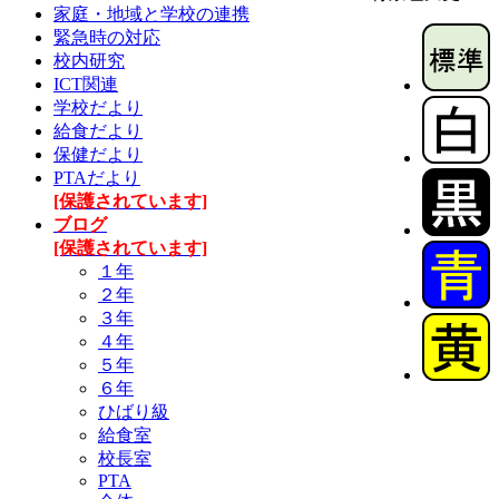
家庭・地域と学校の連携
緊急時の対応
校内研究
ICT関連
学校だより
給食だより
保健だより
PTAだより
[保護されています]
ブログ
[保護されています]
１年
２年
３年
４年
５年
６年
ひばり級
給食室
校長室
PTA